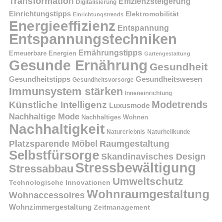
Transformation
Effizienzsteigerung
Digitalisierung
Einrichtungstipps
Elektromobilität
Einrichtungstrends
Energieeffizienz
Entspannung
Entspannungstechniken
Ernährungstipps
Erneuerbare Energien
Gartengestaltung
Gesunde Ernährung
Gesundheit
Gesundheitstipps
Gesundheitswesen
Gesundheitsvorsorge
Immunsystem stärken
Inneneinrichtung
Modetrends
Künstliche Intelligenz
Luxusmode
Nachhaltige Mode
Nachhaltiges Wohnen
Nachhaltigkeit
Naturerlebnis
Naturheilkunde
Platzsparende Möbel
Raumgestaltung
Selbstfürsorge
Skandinavisches Design
Stressbewältigung
Stressabbau
Umweltschutz
Technologische Innovationen
Wohnraumgestaltung
Wohnaccessoires
Wohnzimmergestaltung
Zeitmanagement