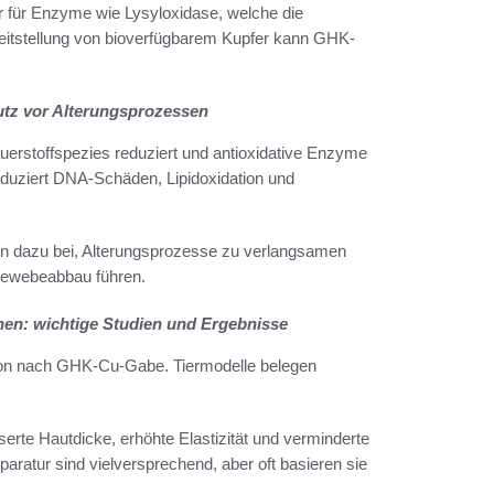
tor für Enzyme wie Lysyloxidase, welche die
reitstellung von bioverfügbarem Kupfer kann GHK-
utz vor Alterungsprozessen
erstoffspezies reduziert und antioxidative Enzyme
reduziert DNA-Schäden, Lipidoxidation und
en dazu bei, Alterungsprozesse zu verlangsamen
 Gewebeabbau führen.
hen: wichtige Studien und Ergebnisse
ktion nach GHK-Cu-Gabe. Tiermodelle belegen
serte Hautdicke, erhöhte Elastizität und verminderte
aratur sind vielversprechend, aber oft basieren sie