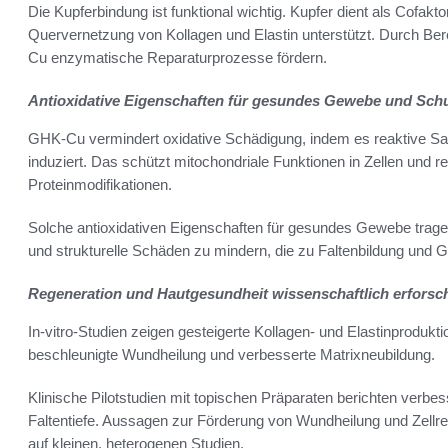
Die Kupferbindung ist funktional wichtig. Kupfer dient als Cofak
Quervernetzung von Kollagen und Elastin unterstützt. Durch Be
Cu enzymatische Reparaturprozesse fördern.
Antioxidative Eigenschaften für gesundes Gewebe und Sch
GHK-Cu vermindert oxidative Schädigung, indem es reaktive Sau
induziert. Das schützt mitochondriale Funktionen in Zellen und 
Proteinmodifikationen.
Solche antioxidativen Eigenschaften für gesundes Gewebe trag
und strukturelle Schäden zu mindern, die zu Faltenbildung und
Regeneration und Hautgesundheit wissenschaftlich erforsc
In-vitro-Studien zeigen gesteigerte Kollagen- und Elastinprodu
beschleunigte Wundheilung und verbesserte Matrixneubildung.
Klinische Pilotstudien mit topischen Präparaten berichten verbes
Faltentiefe. Aussagen zur Förderung von Wundheilung und Zellrep
auf kleinen, heterogenen Studien.