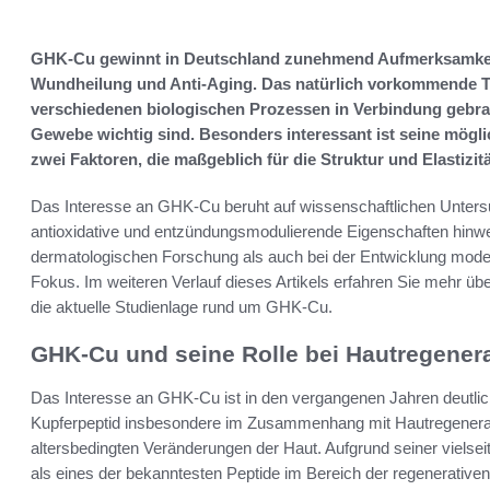
GHK-Cu gewinnt in Deutschland zunehmend Aufmerksamkeit
Wundheilung und Anti-Aging. Das natürlich vorkommende Tr
verschiedenen biologischen Prozessen in Verbindung gebrac
Gewebe wichtig sind. Besonders interessant ist seine möglic
zwei Faktoren, die maßgeblich für die Struktur und Elastizit
Das Interesse an GHK-Cu beruht auf wissenschaftlichen Untersuc
antioxidative und entzündungsmodulierende Eigenschaften hinwe
dermatologischen Forschung als auch bei der Entwicklung mode
Fokus. Im weiteren Verlauf dieses Artikels erfahren Sie mehr
die aktuelle Studienlage rund um GHK-Cu.
GHK-Cu und seine Rolle bei Hautregener
Das Interesse an GHK-Cu ist in den vergangenen Jahren deutlic
Kupferpeptid insbesondere im Zusammenhang mit Hautregenerat
altersbedingten Veränderungen der Haut. Aufgrund seiner vielsei
als eines der bekanntesten Peptide im Bereich der regenerativ