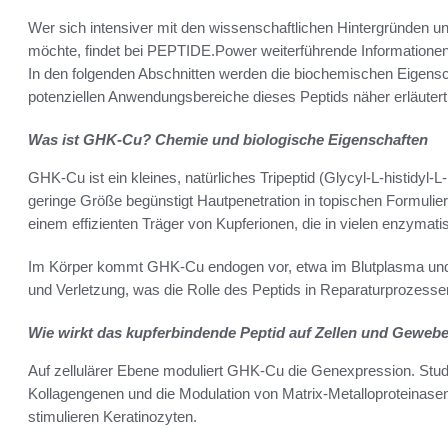
Wer sich intensiver mit den wissenschaftlichen Hintergründen 
möchte, findet bei PEPTIDE.Power weiterführende Informatione
In den folgenden Abschnitten werden die biochemischen Eigens
potenziellen Anwendungsbereiche dieses Peptids näher erläutert
Was ist GHK-Cu? Chemie und biologische Eigenschaften
GHK-Cu ist ein kleines, natürliches Tripeptid (Glycyl-L-histidyl-
geringe Größe begünstigt Hautpenetration in topischen Formuli
einem effizienten Träger von Kupferionen, die in vielen enzymat
Im Körper kommt GHK-Cu endogen vor, etwa im Blutplasma und 
und Verletzung, was die Rolle des Peptids in Reparaturprozessen
Wie wirkt das kupferbindende Peptid auf Zellen und Geweb
Auf zellulärer Ebene moduliert GHK-Cu die Genexpression. Stud
Kollagengenen und die Modulation von Matrix-Metalloproteinasen.
stimulieren Keratinozyten.