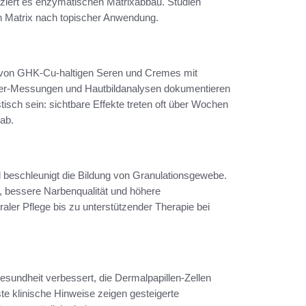
uziert es enzymatischen Matrixabbau. Studien
n Matrix nach topischer Anwendung.
g von GHK-Cu-haltigen Seren und Cremes mit
eter-Messungen und Hautbildanalysen dokumentieren
stisch sein: sichtbare Effekte treten oft über Wochen
ab.
 beschleunigt die Bildung von Granulationsgewebe.
, bessere Narbenqualität und höhere
ler Pflege bis zu unterstützender Therapie bei
esundheit verbessert, die Dermalpapillen-Zellen
ste klinische Hinweise zeigen gesteigerte