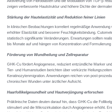
Aktivierung von Fibroblasten und die Modulation von TGF-β red
zeigen verbesserte Hautstruktur und höhere Dichte der dermale
Stärkung der Hautelastizität und Reduktion feiner Linien
In klinischen Beobachtungen korreliert regelmäßige Anwendun
erhöhter Elastizität und besserer Feuchtigkeitsbindung. Cutom
statistisch signifikante Veränderungen. Erwartungen sollten reali
bis Monate auf und hängen von Konzentration und Formulierung 
Förderung von Wundheilung und Zellreparatur
GHK-Cu fördert Angiogenese, reduziert entzündliche Marker und
Tier- und Humanstudien berichten über verkürzte Heilungszeiten
Keratinozytenmigration. Anwendungen reichen von post-prozedura
chronischen Wunden unter ärztlicher Aufsicht.
Haarfollikelgesundheit und Hautverjüngung erforschen
Präklinische Daten deuten darauf hin, dass GHK-Cu die Follikelg
stimuliert und die Mikrozirkulation durch Angiogenese erhöht. Er