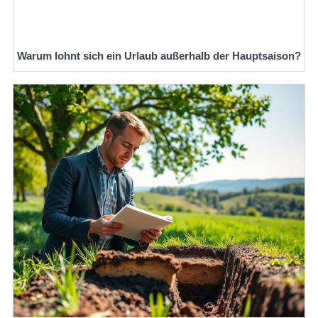
Warum lohnt sich ein Urlaub außerhalb der Hauptsaison?