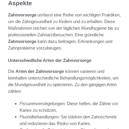
Aspekte
Zahnvorsorge
umfasst eine Reihe von wichtigen Praktiken,
um die Zahngesundheit zu fördern und zu erhalten. Diese
Maßnahmen reichen von der täglichen Mundhygiene bis zu
professionellen Zahnarztbesuchen. Eine gründliche
Zahnvorsorge
kann dazu beitragen, Erkrankungen und
Zahnprobleme vorzubeugen.
Unterschiedliche Arten der Zahnvorsorge
Die
Arten der Zahnvorsorge
können variieren und
beinhalten unterschiedliche Behandlungsmöglichkeiten, um
die Mundgesundheit zu optimieren. Zu den gängigen Arten
zählen:
Fissurenversiegelungen:
Diese helfen, die Zähne vor
Karies zu schützen.
Fluoridbehandlungen:
Sie stärken den Zahnschmelz
und reduzieren das Risiko von Karies.