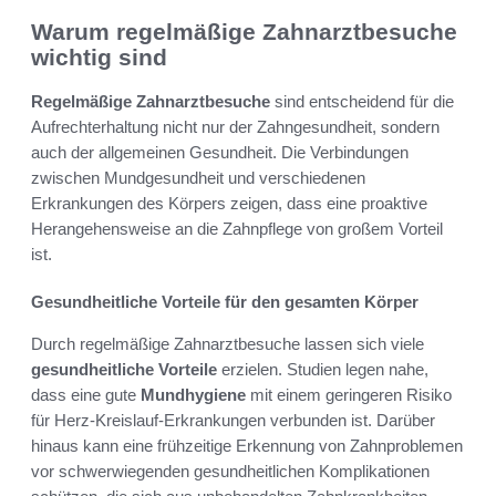
Warum regelmäßige Zahnarztbesuche
wichtig sind
Regelmäßige Zahnarztbesuche
sind entscheidend für die
Aufrechterhaltung nicht nur der Zahngesundheit, sondern
auch der allgemeinen Gesundheit. Die Verbindungen
zwischen Mundgesundheit und verschiedenen
Erkrankungen des Körpers zeigen, dass eine proaktive
Herangehensweise an die Zahnpflege von großem Vorteil
ist.
Gesundheitliche Vorteile für den gesamten Körper
Durch regelmäßige Zahnarztbesuche lassen sich viele
gesundheitliche Vorteile
erzielen. Studien legen nahe,
dass eine gute
Mundhygiene
mit einem geringeren Risiko
für Herz-Kreislauf-Erkrankungen verbunden ist. Darüber
hinaus kann eine frühzeitige Erkennung von Zahnproblemen
vor schwerwiegenden gesundheitlichen Komplikationen