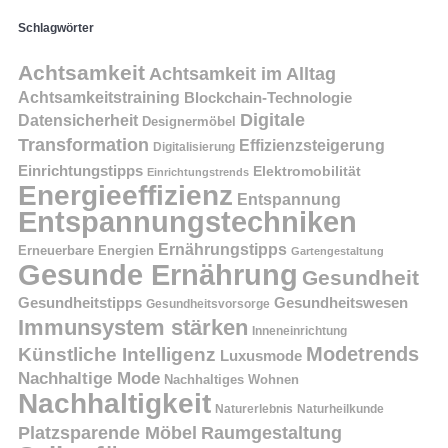
Schlagwörter
Achtsamkeit
Achtsamkeit im Alltag
Achtsamkeitstraining
Blockchain-Technologie
Digitale
Datensicherheit
Designermöbel
Transformation
Effizienzsteigerung
Digitalisierung
Einrichtungstipps
Elektromobilität
Einrichtungstrends
Energieeffizienz
Entspannung
Entspannungstechniken
Ernährungstipps
Erneuerbare Energien
Gartengestaltung
Gesunde Ernährung
Gesundheit
Gesundheitstipps
Gesundheitswesen
Gesundheitsvorsorge
Immunsystem stärken
Inneneinrichtung
Modetrends
Künstliche Intelligenz
Luxusmode
Nachhaltige Mode
Nachhaltiges Wohnen
Nachhaltigkeit
Naturerlebnis
Naturheilkunde
Platzsparende Möbel
Raumgestaltung