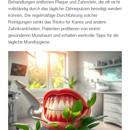
Behandlungen entfernen Plaque und Zahnstein, die oft nicht
vollständig durch das tägliche Zähneputzen beseitigt werden
können. Die regelmäßige Durchführung solcher
Reinigungen senkt das Risiko für Karies und andere
Zahnkrankheiten. Patienten profitieren von einem
gesünderen Mundraum und erhalten wertvolle Tipps für die
tägliche Mundhygiene.