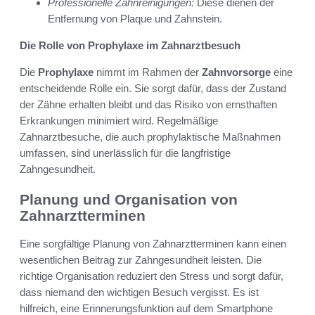
Professionelle Zahnreinigungen:
Diese dienen der
Entfernung von Plaque und Zahnstein.
Die Rolle von Prophylaxe im Zahnarztbesuch
Die
Prophylaxe
nimmt im Rahmen der
Zahnvorsorge
eine
entscheidende Rolle ein. Sie sorgt dafür, dass der Zustand
der Zähne erhalten bleibt und das Risiko von ernsthaften
Erkrankungen minimiert wird. Regelmäßige
Zahnarztbesuche, die auch prophylaktische Maßnahmen
umfassen, sind unerlässlich für die langfristige
Zahngesundheit.
Planung und Organisation von
Zahnarztterminen
Eine sorgfältige Planung von Zahnarztterminen kann einen
wesentlichen Beitrag zur Zahngesundheit leisten. Die
richtige Organisation reduziert den Stress und sorgt dafür,
dass niemand den wichtigen Besuch vergisst. Es ist
hilfreich, eine Erinnerungsfunktion auf dem Smartphone