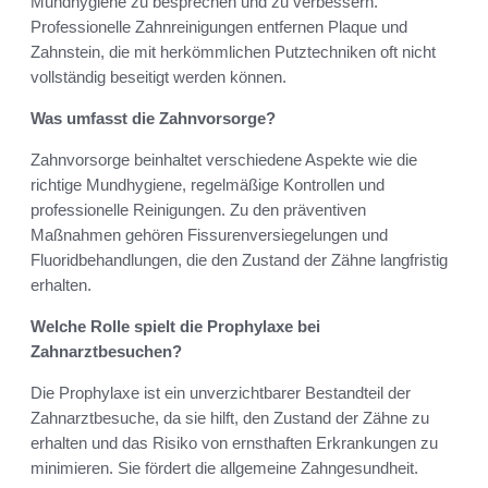
Mundhygiene zu besprechen und zu verbessern.
Professionelle Zahnreinigungen entfernen Plaque und
Zahnstein, die mit herkömmlichen Putztechniken oft nicht
vollständig beseitigt werden können.
Was umfasst die Zahnvorsorge?
Zahnvorsorge beinhaltet verschiedene Aspekte wie die
richtige Mundhygiene, regelmäßige Kontrollen und
professionelle Reinigungen. Zu den präventiven
Maßnahmen gehören Fissurenversiegelungen und
Fluoridbehandlungen, die den Zustand der Zähne langfristig
erhalten.
Welche Rolle spielt die Prophylaxe bei
Zahnarztbesuchen?
Die Prophylaxe ist ein unverzichtbarer Bestandteil der
Zahnarztbesuche, da sie hilft, den Zustand der Zähne zu
erhalten und das Risiko von ernsthaften Erkrankungen zu
minimieren. Sie fördert die allgemeine Zahngesundheit.