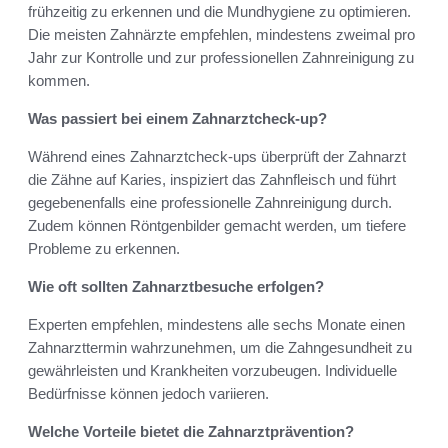
frühzeitig zu erkennen und die Mundhygiene zu optimieren.
Die meisten Zahnärzte empfehlen, mindestens zweimal pro
Jahr zur Kontrolle und zur professionellen Zahnreinigung zu
kommen.
Was passiert bei einem Zahnarztcheck-up?
Während eines Zahnarztcheck-ups überprüft der Zahnarzt
die Zähne auf Karies, inspiziert das Zahnfleisch und führt
gegebenenfalls eine professionelle Zahnreinigung durch.
Zudem können Röntgenbilder gemacht werden, um tiefere
Probleme zu erkennen.
Wie oft sollten Zahnarztbesuche erfolgen?
Experten empfehlen, mindestens alle sechs Monate einen
Zahnarzttermin wahrzunehmen, um die Zahngesundheit zu
gewährleisten und Krankheiten vorzubeugen. Individuelle
Bedürfnisse können jedoch variieren.
Welche Vorteile bietet die Zahnarztprävention?