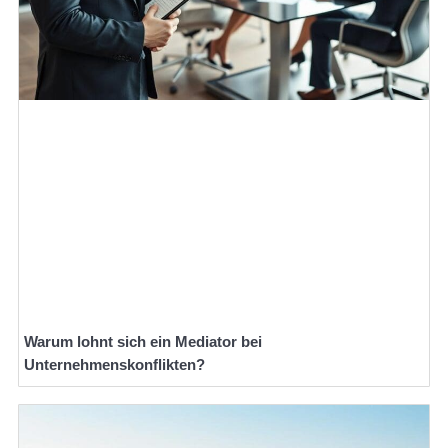
Warum lohnt sich ein Mediator bei
Unternehmenskonflikten?