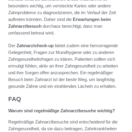
besonders wichtig, um versteckte Karies oder andere
Zahnprobleme zu diagnostizieren, die im Verlauf der Zeit
auftreten könnten. Daher sind die
Erwartungen beim
Zahnarztbesuch
durchaus berechtigt, dass man
umfassend betreut wird.
Der
Zahnarztcheck-up
bietet zudem eine hervorragende
Gelegenheit, Fragen zur Mundhygiene oder zu anderen
Zahngesundheitsfragen zu klären. Patienten sollten sich
ermutigt fühlen, aktiv an ihrer Zahngesundheit zu arbeiten
und ihre Sorgen offen anzusprechen. Ein regelmäßiger
Besuch beim Zahnarzt ist der beste Weg, um langfristig
gesunde Zähne und ein strahlendes Lächeln zu erhalten.
FAQ
Warum sind regelmäßige Zahnarztbesuche wichtig?
Regelmäßige Zahnarztbesuche sind entscheidend für die
Zahngesundheit, da sie dazu beitragen, Zahnkrankheiten