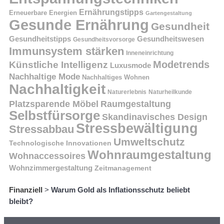
Ernährungstipps
Erneuerbare Energien
Gartengestaltung
Gesunde Ernährung
Gesundheit
Gesundheitstipps
Gesundheitswesen
Gesundheitsvorsorge
Immunsystem stärken
Inneneinrichtung
Modetrends
Künstliche Intelligenz
Luxusmode
Nachhaltige Mode
Nachhaltiges Wohnen
Nachhaltigkeit
Naturerlebnis
Naturheilkunde
Platzsparende Möbel
Raumgestaltung
Selbstfürsorge
Skandinavisches Design
Stressbewältigung
Stressabbau
Umweltschutz
Technologische Innovationen
Wohnraumgestaltung
Wohnaccessoires
Wohnzimmergestaltung
Zeitmanagement
Finanziell
>
Warum Gold als Inflationsschutz beliebt
bleibt?