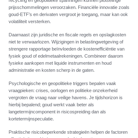
recycling en geopolitieke spanningen kunnen plotselinge
prijsschommelingen veroorzaken. Financiële innovatie zoals
goud-ETF’s en derivaten vergroot je toegang, maar kan ook
volatiliteit versterken.
Daarnaast zijn juridische en fiscale regels en opslagkosten
niet te verwaarlozen. Wijzigingen in belastingwetgeving of
strengere rapportage beïnvloeden de kostenefficiëntie van
fysiek goud of edelmetaalrekeningen. Combineer daarom
fysieke aankopen met liquide instrumenten en houd
administratie en kosten scherp in de gaten.
Psychologische en geopolitieke triggers bepalen vaak
vraagpieken: crises, oorlogen en politieke onzekerheid
vergroten de vraag naar veilige havens. Je tijdshorizon is
hierbij bepalend; goud werkt vaak beter als
langetermijncomponent in risicospreiding dan als
kortetermijnspeculatie.
Praktische risicobeperkende strategieën helpen de factoren