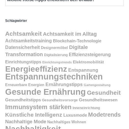
Schlagwörter
Achtsamkeit
Achtsamkeit im Alltag
Achtsamkeitstraining
Blockchain-Technologie
Digitale
Datensicherheit
Designermöbel
Transformation
Effizienzsteigerung
Digitalisierung
Einrichtungstipps
Elektromobilität
Einrichtungstrends
Energieeffizienz
Entspannung
Entspannungstechniken
Ernährungstipps
Erneuerbare Energien
Gartengestaltung
Gesunde Ernährung
Gesundheit
Gesundheitstipps
Gesundheitswesen
Gesundheitsvorsorge
Immunsystem stärken
Inneneinrichtung
Modetrends
Künstliche Intelligenz
Luxusmode
Nachhaltige Mode
Nachhaltiges Wohnen
Nachhaltigkeit