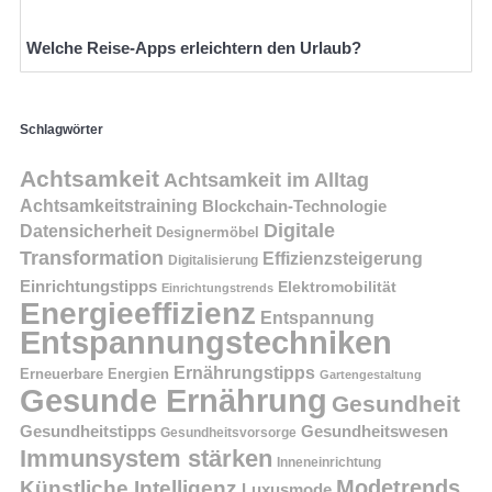
Welche Reise-Apps erleichtern den Urlaub?
Schlagwörter
Achtsamkeit
Achtsamkeit im Alltag
Achtsamkeitstraining
Blockchain-Technologie
Digitale
Datensicherheit
Designermöbel
Transformation
Effizienzsteigerung
Digitalisierung
Einrichtungstipps
Elektromobilität
Einrichtungstrends
Energieeffizienz
Entspannung
Entspannungstechniken
Ernährungstipps
Erneuerbare Energien
Gartengestaltung
Gesunde Ernährung
Gesundheit
Gesundheitstipps
Gesundheitswesen
Gesundheitsvorsorge
Immunsystem stärken
Inneneinrichtung
Modetrends
Künstliche Intelligenz
Luxusmode