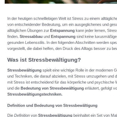
In der heutigen schnelllebigen Welt ist Stress zu einem alltäglic
von entscheidender Bedeutung, um ein ausgeglichenes und gesun
alltäglichen Übungen zur
Entspannung
kann jeder lernen, Stres
finden.
Stressabbau
und
Entspannung
sind keine luxusmäßigen
gesunden Lebensstils. In den folgenden Abschnitten werden sp
vorgestellt, die dabei helfen, den Druck des Alltags besser zu b
Was ist Stressbewältigung?
Stressbewältigung
spielt eine wichtige Rolle in der modernen 
und Techniken, die darauf abzielen, mit Stress umzugehen un
mit Stress ist entscheidend für das körperliche und psychische
und die
Bedeutung von Stressbewältigung
erläutert, gefolgt 
Stressbewältigungstechniken.
Definition und Bedeutung von Stressbewältigung
Die
Definition
von
Stressbewältigung
beinhaltet ein Set von Ma