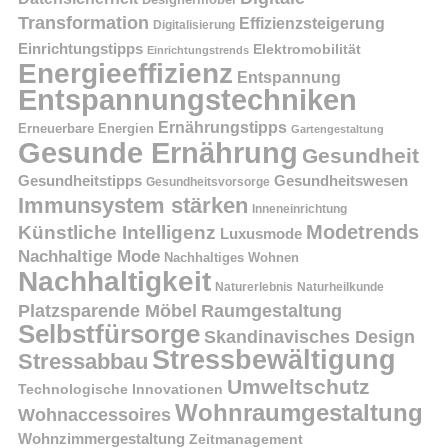
Designermöbel
Transformation
Effizienzsteigerung
Digitalisierung
Einrichtungstipps
Elektromobilität
Einrichtungstrends
Energieeffizienz
Entspannung
Entspannungstechniken
Ernährungstipps
Erneuerbare Energien
Gartengestaltung
Gesunde Ernährung
Gesundheit
Gesundheitstipps
Gesundheitswesen
Gesundheitsvorsorge
Immunsystem stärken
Inneneinrichtung
Modetrends
Künstliche Intelligenz
Luxusmode
Nachhaltige Mode
Nachhaltiges Wohnen
Nachhaltigkeit
Naturerlebnis
Naturheilkunde
Platzsparende Möbel
Raumgestaltung
Selbstfürsorge
Skandinavisches Design
Stressbewältigung
Stressabbau
Umweltschutz
Technologische Innovationen
Wohnraumgestaltung
Wohnaccessoires
Wohnzimmergestaltung
Zeitmanagement