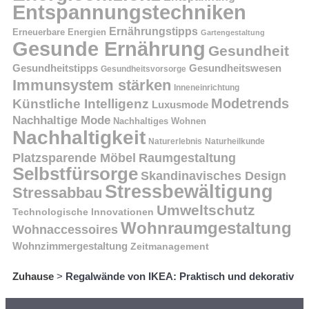
Entspannungstechniken
Ernährungstipps
Erneuerbare Energien
Gartengestaltung
Gesunde Ernährung
Gesundheit
Gesundheitstipps
Gesundheitswesen
Gesundheitsvorsorge
Immunsystem stärken
Inneneinrichtung
Modetrends
Künstliche Intelligenz
Luxusmode
Nachhaltige Mode
Nachhaltiges Wohnen
Nachhaltigkeit
Naturerlebnis
Naturheilkunde
Platzsparende Möbel
Raumgestaltung
Selbstfürsorge
Skandinavisches Design
Stressbewältigung
Stressabbau
Umweltschutz
Technologische Innovationen
Wohnraumgestaltung
Wohnaccessoires
Wohnzimmergestaltung
Zeitmanagement
Zuhause
>
Regalwände von IKEA: Praktisch und dekorativ