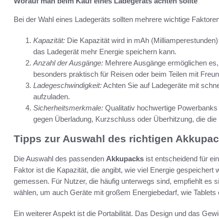
Worauf man beim Kauf eines Ladegeräts achten sollte
Bei der Wahl eines Ladegeräts sollten mehrere wichtige Faktore
Kapazität:
Die Kapazität wird in mAh (Milliamperestunden)
das Ladegerät mehr Energie speichern kann.
Anzahl der Ausgänge:
Mehrere Ausgänge ermöglichen es, g
besonders praktisch für Reisen oder beim Teilen mit Freu
Ladegeschwindigkeit:
Achten Sie auf Ladegeräte mit schnel
aufzuladen.
Sicherheitsmerkmale:
Qualitativ hochwertige Powerbanks 
gegen Überladung, Kurzschluss oder Überhitzung, die die
Tipps zur Auswahl des richtigen Akkupa
Die Auswahl des passenden
Akkupacks
ist entscheidend für ei
Faktor ist die Kapazität, die angibt, wie viel Energie gespeicher
gemessen. Für Nutzer, die häufig unterwegs sind, empfiehlt es s
wählen, um auch Geräte mit großem Energiebedarf, wie Tablets
Ein weiterer Aspekt ist die Portabilität. Das Design und das Ge