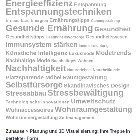
Energieeffizienz
Entspannung
Entspannungstechniken
Ernährungstipps
Erneuerbare Energien
Gartengestaltung
Gesunde Ernährung
Gesundheit
Gesundheitstipps
Gesundheitswesen
Gesundheitsvorsorge
Immunsystem stärken
Inneneinrichtung
Modetrends
Künstliche Intelligenz
Luxusmode
Nachhaltige Mode
Nachhaltiges Wohnen
Nachhaltigkeit
Naturerlebnis
Naturheilkunde
Platzsparende Möbel
Raumgestaltung
Selbstfürsorge
Skandinavisches Design
Stressbewältigung
Stressabbau
Umweltschutz
Technologische Innovationen
Wohnraumgestaltung
Wohnaccessoires
Wohnzimmergestaltung
Zeitmanagement
Zuhause
>
Planung und 3D Visualisierung: Ihre Treppe in
perfekter Form