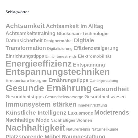
Schlagwörter
Achtsamkeit
Achtsamkeit im Alltag
Achtsamkeitstraining
Blockchain-Technologie
Digitale
Datensicherheit
Designermöbel
Transformation
Effizienzsteigerung
Digitalisierung
Einrichtungstipps
Elektromobilität
Einrichtungstrends
Energieeffizienz
Entspannung
Entspannungstechniken
Ernährungstipps
Erneuerbare Energien
Gartengestaltung
Gesunde Ernährung
Gesundheit
Gesundheitstipps
Gesundheitswesen
Gesundheitsvorsorge
Immunsystem stärken
Inneneinrichtung
Modetrends
Künstliche Intelligenz
Luxusmode
Nachhaltige Mode
Nachhaltiges Wohnen
Nachhaltigkeit
Naturerlebnis
Naturheilkunde
Platzsparende Möbel
Raumgestaltung