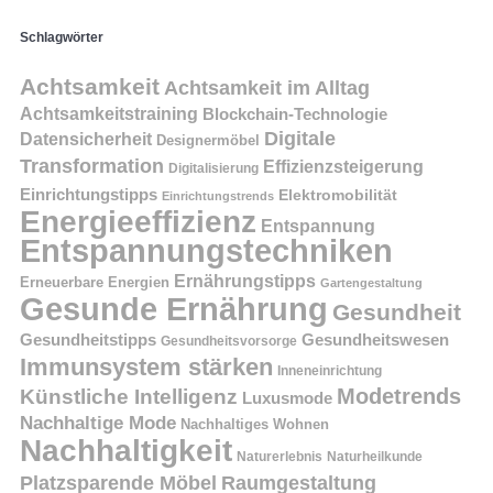
Schlagwörter
Achtsamkeit
Achtsamkeit im Alltag
Achtsamkeitstraining
Blockchain-Technologie
Digitale
Datensicherheit
Designermöbel
Transformation
Effizienzsteigerung
Digitalisierung
Einrichtungstipps
Elektromobilität
Einrichtungstrends
Energieeffizienz
Entspannung
Entspannungstechniken
Ernährungstipps
Erneuerbare Energien
Gartengestaltung
Gesunde Ernährung
Gesundheit
Gesundheitstipps
Gesundheitswesen
Gesundheitsvorsorge
Immunsystem stärken
Inneneinrichtung
Modetrends
Künstliche Intelligenz
Luxusmode
Nachhaltige Mode
Nachhaltiges Wohnen
Nachhaltigkeit
Naturerlebnis
Naturheilkunde
Platzsparende Möbel
Raumgestaltung