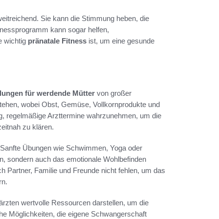
eitreichend. Sie kann die Stimmung heben, die
Fitnessprogramm kann sogar helfen,
e wichtig
pränatale Fitness
ist, um eine gesunde
ungen für werdende Mütter
von großer
stehen, wobei Obst, Gemüse, Vollkornprodukte und
ig, regelmäßige Arzttermine wahrzunehmen, um die
itnah zu klären.
ng. Sanfte Übungen wie Schwimmen, Yoga oder
gen, sondern auch das emotionale Wohlbefinden
h Partner, Familie und Freunde nicht fehlen, um das
rn.
rzten wertvolle Ressourcen darstellen, um die
che Möglichkeiten, die eigene Schwangerschaft