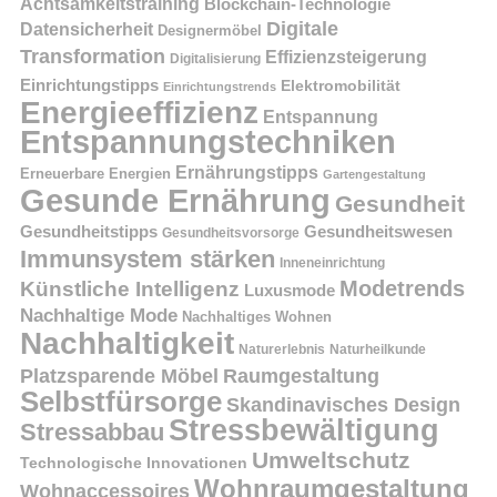
Achtsamkeitstraining
Blockchain-Technologie
Digitale
Datensicherheit
Designermöbel
Transformation
Effizienzsteigerung
Digitalisierung
Einrichtungstipps
Elektromobilität
Einrichtungstrends
Energieeffizienz
Entspannung
Entspannungstechniken
Ernährungstipps
Erneuerbare Energien
Gartengestaltung
Gesunde Ernährung
Gesundheit
Gesundheitstipps
Gesundheitswesen
Gesundheitsvorsorge
Immunsystem stärken
Inneneinrichtung
Modetrends
Künstliche Intelligenz
Luxusmode
Nachhaltige Mode
Nachhaltiges Wohnen
Nachhaltigkeit
Naturerlebnis
Naturheilkunde
Platzsparende Möbel
Raumgestaltung
Selbstfürsorge
Skandinavisches Design
Stressbewältigung
Stressabbau
Umweltschutz
Technologische Innovationen
Wohnraumgestaltung
Wohnaccessoires