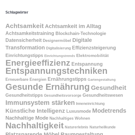
Schlagwörter
Achtsamkeit
Achtsamkeit im Alltag
Achtsamkeitstraining
Blockchain-Technologie
Digitale
Datensicherheit
Designermöbel
Transformation
Effizienzsteigerung
Digitalisierung
Einrichtungstipps
Elektromobilität
Einrichtungstrends
Energieeffizienz
Entspannung
Entspannungstechniken
Ernährungstipps
Erneuerbare Energien
Gartengestaltung
Gesunde Ernährung
Gesundheit
Gesundheitstipps
Gesundheitswesen
Gesundheitsvorsorge
Immunsystem stärken
Inneneinrichtung
Modetrends
Künstliche Intelligenz
Luxusmode
Nachhaltige Mode
Nachhaltiges Wohnen
Nachhaltigkeit
Naturerlebnis
Naturheilkunde
Platzsparende Möbel
Raumgestaltung