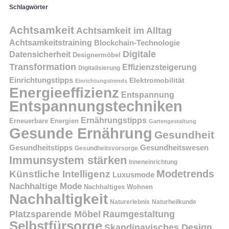
Schlagwörter
Achtsamkeit
Achtsamkeit im Alltag
Achtsamkeitstraining
Blockchain-Technologie
Digitale
Datensicherheit
Designermöbel
Transformation
Effizienzsteigerung
Digitalisierung
Einrichtungstipps
Elektromobilität
Einrichtungstrends
Energieeffizienz
Entspannung
Entspannungstechniken
Ernährungstipps
Erneuerbare Energien
Gartengestaltung
Gesunde Ernährung
Gesundheit
Gesundheitstipps
Gesundheitswesen
Gesundheitsvorsorge
Immunsystem stärken
Inneneinrichtung
Modetrends
Künstliche Intelligenz
Luxusmode
Nachhaltige Mode
Nachhaltiges Wohnen
Nachhaltigkeit
Naturerlebnis
Naturheilkunde
Platzsparende Möbel
Raumgestaltung
Selbstfürsorge
Skandinavisches Design