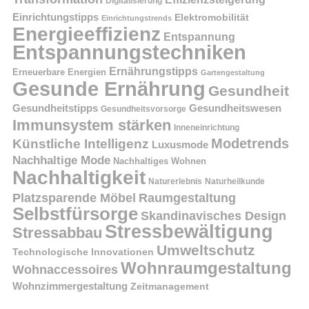
Digitalisierung
Einrichtungstipps
Elektromobilität
Einrichtungstrends
Energieeffizienz
Entspannung
Entspannungstechniken
Ernährungstipps
Erneuerbare Energien
Gartengestaltung
Gesunde Ernährung
Gesundheit
Gesundheitstipps
Gesundheitswesen
Gesundheitsvorsorge
Immunsystem stärken
Inneneinrichtung
Modetrends
Künstliche Intelligenz
Luxusmode
Nachhaltige Mode
Nachhaltiges Wohnen
Nachhaltigkeit
Naturerlebnis
Naturheilkunde
Platzsparende Möbel
Raumgestaltung
Selbstfürsorge
Skandinavisches Design
Stressbewältigung
Stressabbau
Umweltschutz
Technologische Innovationen
Wohnraumgestaltung
Wohnaccessoires
Wohnzimmergestaltung
Zeitmanagement