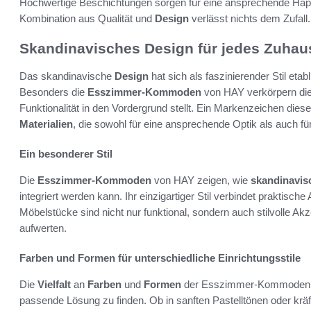
Hochwertige Beschichtungen sorgen für eine ansprechende Hapti
Kombination aus Qualität und
Design
verlässt nichts dem Zufall.
Skandinavisches Design für jedes Zuhau
Das skandinavische
Design
hat sich als faszinierender Stil etabl
Besonders die
Esszimmer-Kommoden
von HAY verkörpern die
Funktionalität in den Vordergrund stellt. Ein Markenzeichen dies
Materialien
, die sowohl für eine ansprechende Optik als auch fü
Ein besonderer Stil
Die
Esszimmer-Kommoden
von HAY zeigen, wie
skandinavis
integriert werden kann. Ihr einzigartiger Stil verbindet praktis
Möbelstücke sind nicht nur funktional, sondern auch stilvolle A
aufwerten.
Farben und Formen für unterschiedliche Einrichtungsstile
Die
Vielfalt
an
Farben
und
Formen
der Esszimmer-Kommoden vo
passende Lösung zu finden. Ob in sanften Pastelltönen oder krä