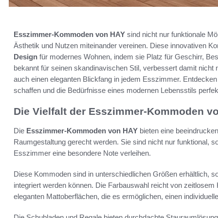
Esszimmer-Kommoden von HAY
sind nicht nur funktionale 
Ästhetik und Nutzen miteinander vereinen. Diese innovativen 
Design
für modernes Wohnen, indem sie Platz für Geschirr, Bes
bekannt für seinen skandinavischen Stil, verbessert damit nich
auch einen eleganten Blickfang in jedem Esszimmer. Entdecken 
schaffen und die Bedürfnisse eines modernen Lebensstils perfekt
Die Vielfalt der Esszimmer-Kommoden v
Die
Esszimmer-Kommoden von HAY
bieten eine beeindrucke
Raumgestaltung gerecht werden. Sie sind nicht nur funktional, 
Esszimmer eine besondere Note verleihen.
Diese Kommoden sind in unterschiedlichen Größen erhältlich, so
integriert werden können. Die Farbauswahl reicht von zeitlosem 
eleganten Mattoberflächen, die es ermöglichen, einen individuellen
Die Schubladen und Regale bieten durchdachte Stauraumlösunge