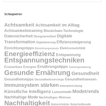
Schlagwörter
Achtsamkeit
Achtsamkeit im Alltag
Achtsamkeitstraining
Blockchain-Technologie
Digitale
Datensicherheit
Designermöbel
Transformation
Effizienzsteigerung
Digitalisierung
Einrichtungstipps
Elektromobilität
Einrichtungstrends
Energieeffizienz
Entspannung
Entspannungstechniken
Ernährungstipps
Erneuerbare Energien
Gartengestaltung
Gesunde Ernährung
Gesundheit
Gesundheitstipps
Gesundheitswesen
Gesundheitsvorsorge
Immunsystem stärken
Inneneinrichtung
Modetrends
Künstliche Intelligenz
Luxusmode
Nachhaltige Mode
Nachhaltiges Wohnen
Nachhaltigkeit
Naturerlebnis
Naturheilkunde