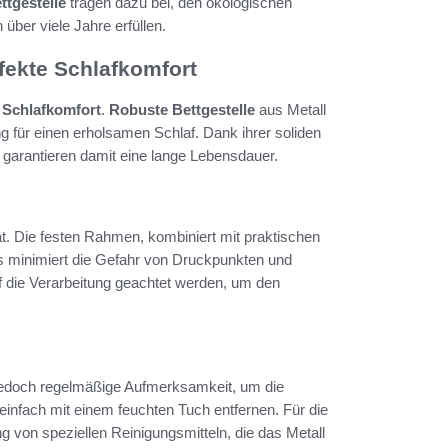
ttgestelle
tragen dazu bei, den ökologischen
über viele Jahre erfüllen.
rfekte Schlafkomfort
n
Schlafkomfort
.
Robuste Bettgestelle
aus Metall
ng für einen erholsamen Schlaf. Dank ihrer soliden
 garantieren damit eine lange Lebensdauer.
lität. Die festen Rahmen, kombiniert mit praktischen
es minimiert die Gefahr von Druckpunkten und
auf die Verarbeitung geachtet werden, um den
t jedoch regelmäßige Aufmerksamkeit, um die
einfach mit einem feuchten Tuch entfernen. Für die
ng von speziellen Reinigungsmitteln, die das Metall