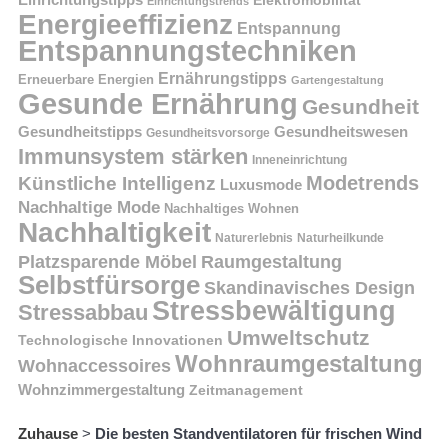
Einrichtungstipps
Elektromobilität
Einrichtungstrends
Energieeffizienz
Entspannung
Entspannungstechniken
Ernährungstipps
Erneuerbare Energien
Gartengestaltung
Gesunde Ernährung
Gesundheit
Gesundheitstipps
Gesundheitswesen
Gesundheitsvorsorge
Immunsystem stärken
Inneneinrichtung
Modetrends
Künstliche Intelligenz
Luxusmode
Nachhaltige Mode
Nachhaltiges Wohnen
Nachhaltigkeit
Naturerlebnis
Naturheilkunde
Platzsparende Möbel
Raumgestaltung
Selbstfürsorge
Skandinavisches Design
Stressbewältigung
Stressabbau
Umweltschutz
Technologische Innovationen
Wohnraumgestaltung
Wohnaccessoires
Wohnzimmergestaltung
Zeitmanagement
Zuhause
>
Die besten Standventilatoren für frischen Wind