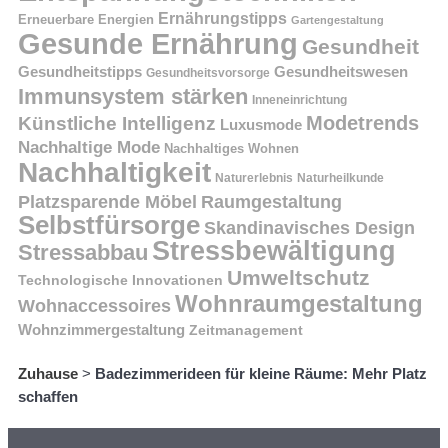
Ernährungstipps
Erneuerbare Energien
Gartengestaltung
Gesunde Ernährung
Gesundheit
Gesundheitstipps
Gesundheitswesen
Gesundheitsvorsorge
Immunsystem stärken
Inneneinrichtung
Modetrends
Künstliche Intelligenz
Luxusmode
Nachhaltige Mode
Nachhaltiges Wohnen
Nachhaltigkeit
Naturerlebnis
Naturheilkunde
Platzsparende Möbel
Raumgestaltung
Selbstfürsorge
Skandinavisches Design
Stressbewältigung
Stressabbau
Umweltschutz
Technologische Innovationen
Wohnraumgestaltung
Wohnaccessoires
Wohnzimmergestaltung
Zeitmanagement
Zuhause
>
Badezimmerideen für kleine Räume: Mehr Platz
schaffen