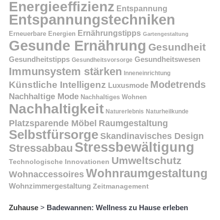
Energieeffizienz
Entspannung
Entspannungstechniken
Ernährungstipps
Erneuerbare Energien
Gartengestaltung
Gesunde Ernährung
Gesundheit
Gesundheitstipps
Gesundheitswesen
Gesundheitsvorsorge
Immunsystem stärken
Inneneinrichtung
Modetrends
Künstliche Intelligenz
Luxusmode
Nachhaltige Mode
Nachhaltiges Wohnen
Nachhaltigkeit
Naturerlebnis
Naturheilkunde
Platzsparende Möbel
Raumgestaltung
Selbstfürsorge
Skandinavisches Design
Stressbewältigung
Stressabbau
Umweltschutz
Technologische Innovationen
Wohnraumgestaltung
Wohnaccessoires
Wohnzimmergestaltung
Zeitmanagement
Zuhause
>
Badewannen: Wellness zu Hause erleben