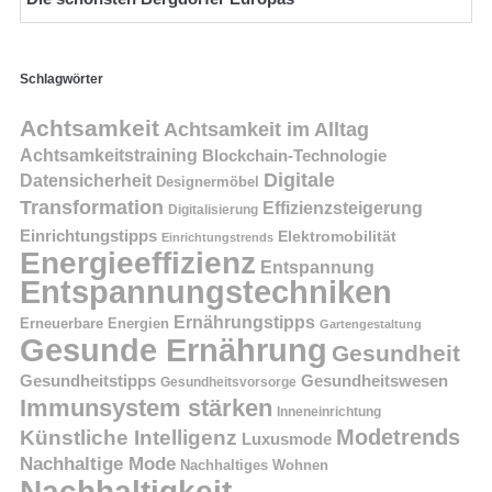
Schlagwörter
Achtsamkeit
Achtsamkeit im Alltag
Achtsamkeitstraining
Blockchain-Technologie
Digitale
Datensicherheit
Designermöbel
Transformation
Effizienzsteigerung
Digitalisierung
Einrichtungstipps
Elektromobilität
Einrichtungstrends
Energieeffizienz
Entspannung
Entspannungstechniken
Ernährungstipps
Erneuerbare Energien
Gartengestaltung
Gesunde Ernährung
Gesundheit
Gesundheitstipps
Gesundheitswesen
Gesundheitsvorsorge
Immunsystem stärken
Inneneinrichtung
Modetrends
Künstliche Intelligenz
Luxusmode
Nachhaltige Mode
Nachhaltiges Wohnen
Nachhaltigkeit