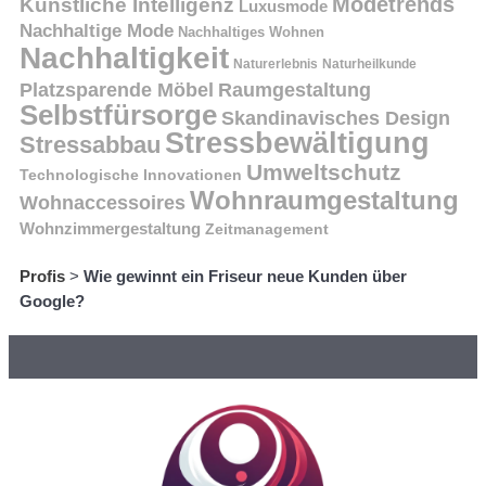
Modetrends
Künstliche Intelligenz
Luxusmode
Nachhaltige Mode
Nachhaltiges Wohnen
Nachhaltigkeit
Naturerlebnis
Naturheilkunde
Platzsparende Möbel
Raumgestaltung
Selbstfürsorge
Skandinavisches Design
Stressbewältigung
Stressabbau
Umweltschutz
Technologische Innovationen
Wohnraumgestaltung
Wohnaccessoires
Wohnzimmergestaltung
Zeitmanagement
Profis
>
Wie gewinnt ein Friseur neue Kunden über
Google?