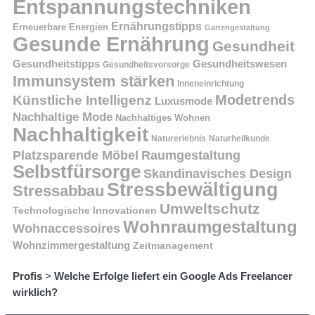
Entspannungstechniken
Ernährungstipps
Erneuerbare Energien
Gartengestaltung
Gesunde Ernährung
Gesundheit
Gesundheitstipps
Gesundheitswesen
Gesundheitsvorsorge
Immunsystem stärken
Inneneinrichtung
Modetrends
Künstliche Intelligenz
Luxusmode
Nachhaltige Mode
Nachhaltiges Wohnen
Nachhaltigkeit
Naturerlebnis
Naturheilkunde
Platzsparende Möbel
Raumgestaltung
Selbstfürsorge
Skandinavisches Design
Stressbewältigung
Stressabbau
Umweltschutz
Technologische Innovationen
Wohnraumgestaltung
Wohnaccessoires
Wohnzimmergestaltung
Zeitmanagement
Profis
>
Welche Erfolge liefert ein Google Ads Freelancer
wirklich?