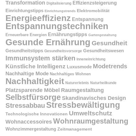
Transformation
Effizienzsteigerung
Digitalisierung
Einrichtungstipps
Elektromobilität
Einrichtungstrends
Energieeffizienz
Entspannung
Entspannungstechniken
Ernährungstipps
Erneuerbare Energien
Gartengestaltung
Gesunde Ernährung
Gesundheit
Gesundheitstipps
Gesundheitswesen
Gesundheitsvorsorge
Immunsystem stärken
Inneneinrichtung
Modetrends
Künstliche Intelligenz
Luxusmode
Nachhaltige Mode
Nachhaltiges Wohnen
Nachhaltigkeit
Naturerlebnis
Naturheilkunde
Platzsparende Möbel
Raumgestaltung
Selbstfürsorge
Skandinavisches Design
Stressbewältigung
Stressabbau
Umweltschutz
Technologische Innovationen
Wohnraumgestaltung
Wohnaccessoires
Wohnzimmergestaltung
Zeitmanagement