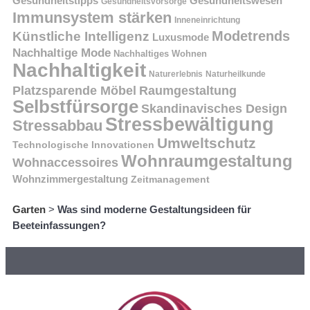
Gesundheitstipps
Gesundheitswesen
Gesundheitsvorsorge
Immunsystem stärken
Inneneinrichtung
Modetrends
Künstliche Intelligenz
Luxusmode
Nachhaltige Mode
Nachhaltiges Wohnen
Nachhaltigkeit
Naturerlebnis
Naturheilkunde
Platzsparende Möbel
Raumgestaltung
Selbstfürsorge
Skandinavisches Design
Stressbewältigung
Stressabbau
Umweltschutz
Technologische Innovationen
Wohnraumgestaltung
Wohnaccessoires
Wohnzimmergestaltung
Zeitmanagement
Garten
>
Was sind moderne Gestaltungsideen für
Beeteinfassungen?