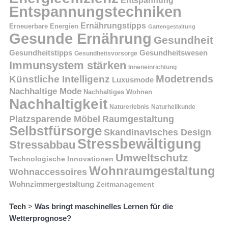
Entspannung
Entspannungstechniken
Ernährungstipps
Erneuerbare Energien
Gartengestaltung
Gesunde Ernährung
Gesundheit
Gesundheitstipps
Gesundheitswesen
Gesundheitsvorsorge
Immunsystem stärken
Inneneinrichtung
Modetrends
Künstliche Intelligenz
Luxusmode
Nachhaltige Mode
Nachhaltiges Wohnen
Nachhaltigkeit
Naturerlebnis
Naturheilkunde
Platzsparende Möbel
Raumgestaltung
Selbstfürsorge
Skandinavisches Design
Stressbewältigung
Stressabbau
Umweltschutz
Technologische Innovationen
Wohnraumgestaltung
Wohnaccessoires
Wohnzimmergestaltung
Zeitmanagement
Tech
>
Was bringt maschinelles Lernen für die
Wetterprognose?