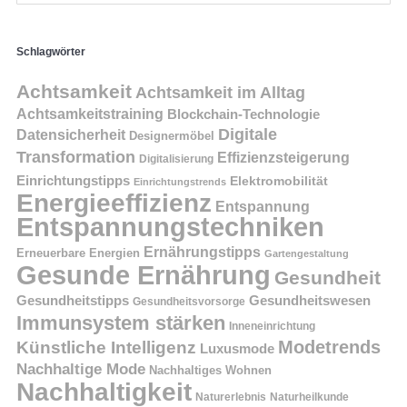
Schlagwörter
Achtsamkeit
Achtsamkeit im Alltag
Achtsamkeitstraining
Blockchain-Technologie
Digitale
Datensicherheit
Designermöbel
Transformation
Effizienzsteigerung
Digitalisierung
Einrichtungstipps
Elektromobilität
Einrichtungstrends
Energieeffizienz
Entspannung
Entspannungstechniken
Ernährungstipps
Erneuerbare Energien
Gartengestaltung
Gesunde Ernährung
Gesundheit
Gesundheitstipps
Gesundheitswesen
Gesundheitsvorsorge
Immunsystem stärken
Inneneinrichtung
Modetrends
Künstliche Intelligenz
Luxusmode
Nachhaltige Mode
Nachhaltiges Wohnen
Nachhaltigkeit
Naturerlebnis
Naturheilkunde