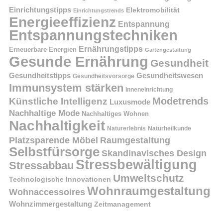
Einrichtungstipps
Elektromobilität
Einrichtungstrends
Energieeffizienz
Entspannung
Entspannungstechniken
Ernährungstipps
Erneuerbare Energien
Gartengestaltung
Gesunde Ernährung
Gesundheit
Gesundheitstipps
Gesundheitswesen
Gesundheitsvorsorge
Immunsystem stärken
Inneneinrichtung
Modetrends
Künstliche Intelligenz
Luxusmode
Nachhaltige Mode
Nachhaltiges Wohnen
Nachhaltigkeit
Naturerlebnis
Naturheilkunde
Platzsparende Möbel
Raumgestaltung
Selbstfürsorge
Skandinavisches Design
Stressbewältigung
Stressabbau
Umweltschutz
Technologische Innovationen
Wohnraumgestaltung
Wohnaccessoires
Wohnzimmergestaltung
Zeitmanagement