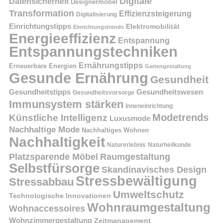
Digitale
Datensicherheit
Designermöbel
Transformation
Effizienzsteigerung
Digitalisierung
Einrichtungstipps
Elektromobilität
Einrichtungstrends
Energieeffizienz
Entspannung
Entspannungstechniken
Ernährungstipps
Erneuerbare Energien
Gartengestaltung
Gesunde Ernährung
Gesundheit
Gesundheitstipps
Gesundheitswesen
Gesundheitsvorsorge
Immunsystem stärken
Inneneinrichtung
Modetrends
Künstliche Intelligenz
Luxusmode
Nachhaltige Mode
Nachhaltiges Wohnen
Nachhaltigkeit
Naturerlebnis
Naturheilkunde
Platzsparende Möbel
Raumgestaltung
Selbstfürsorge
Skandinavisches Design
Stressbewältigung
Stressabbau
Umweltschutz
Technologische Innovationen
Wohnraumgestaltung
Wohnaccessoires
Wohnzimmergestaltung
Zeitmanagement