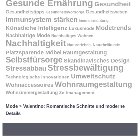
Gesunde Ernährung
Gesundheit
Gesundheitstipps
Gesundheitswesen
Gesundheitsvorsorge
Immunsystem stärken
Inneneinrichtung
Modetrends
Künstliche Intelligenz
Luxusmode
Nachhaltige Mode
Nachhaltiges Wohnen
Nachhaltigkeit
Naturerlebnis
Naturheilkunde
Platzsparende Möbel
Raumgestaltung
Selbstfürsorge
Skandinavisches Design
Stressbewältigung
Stressabbau
Umweltschutz
Technologische Innovationen
Wohnraumgestaltung
Wohnaccessoires
Wohnzimmergestaltung
Zeitmanagement
Mode
>
Valentino: Romantische Schnitte und moderne
Details