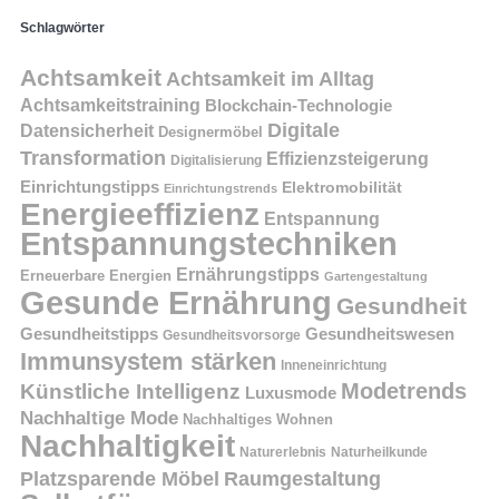
Schlagwörter
Achtsamkeit
Achtsamkeit im Alltag
Achtsamkeitstraining
Blockchain-Technologie
Digitale
Datensicherheit
Designermöbel
Transformation
Effizienzsteigerung
Digitalisierung
Einrichtungstipps
Elektromobilität
Einrichtungstrends
Energieeffizienz
Entspannung
Entspannungstechniken
Ernährungstipps
Erneuerbare Energien
Gartengestaltung
Gesunde Ernährung
Gesundheit
Gesundheitstipps
Gesundheitswesen
Gesundheitsvorsorge
Immunsystem stärken
Inneneinrichtung
Modetrends
Künstliche Intelligenz
Luxusmode
Nachhaltige Mode
Nachhaltiges Wohnen
Nachhaltigkeit
Naturerlebnis
Naturheilkunde
Platzsparende Möbel
Raumgestaltung