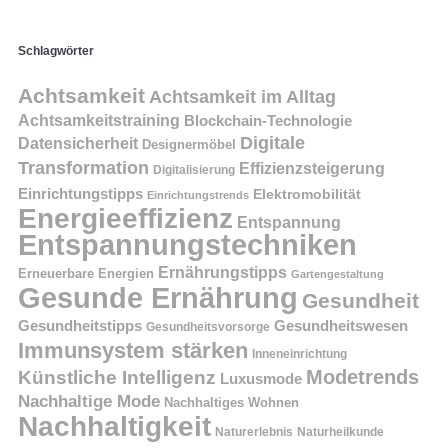
Schlagwörter
Achtsamkeit
Achtsamkeit im Alltag
Achtsamkeitstraining
Blockchain-Technologie
Digitale
Datensicherheit
Designermöbel
Transformation
Effizienzsteigerung
Digitalisierung
Einrichtungstipps
Elektromobilität
Einrichtungstrends
Energieeffizienz
Entspannung
Entspannungstechniken
Ernährungstipps
Erneuerbare Energien
Gartengestaltung
Gesunde Ernährung
Gesundheit
Gesundheitstipps
Gesundheitswesen
Gesundheitsvorsorge
Immunsystem stärken
Inneneinrichtung
Modetrends
Künstliche Intelligenz
Luxusmode
Nachhaltige Mode
Nachhaltiges Wohnen
Nachhaltigkeit
Naturerlebnis
Naturheilkunde