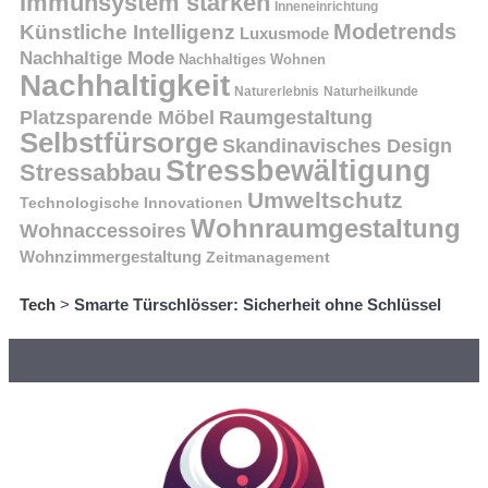
Immunsystem stärken
Inneneinrichtung
Modetrends
Künstliche Intelligenz
Luxusmode
Nachhaltige Mode
Nachhaltiges Wohnen
Nachhaltigkeit
Naturerlebnis
Naturheilkunde
Platzsparende Möbel
Raumgestaltung
Selbstfürsorge
Skandinavisches Design
Stressbewältigung
Stressabbau
Umweltschutz
Technologische Innovationen
Wohnraumgestaltung
Wohnaccessoires
Wohnzimmergestaltung
Zeitmanagement
Tech
>
Smarte Türschlösser: Sicherheit ohne Schlüssel