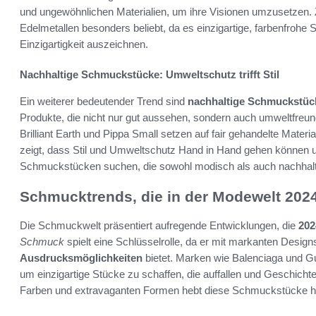
und ungewöhnlichen Materialien, um ihre Visionen umzusetzen. Z
Edelmetallen besonders beliebt, da es einzigartige, farbenfrohe S
Einzigartigkeit auszeichnen.
Nachhaltige Schmuckstücke: Umweltschutz trifft Stil
Ein weiterer bedeutender Trend sind
nachhaltige Schmuckstüc
Produkte, die nicht nur gut aussehen, sondern auch umweltfreund
Brilliant Earth und Pippa Small setzen auf fair gehandelte Mater
zeigt, dass Stil und Umweltschutz Hand in Hand gehen können
Schmuckstücken suchen, die sowohl modisch als auch nachhalti
Schmucktrends, die in der Modewelt 202
Die Schmuckwelt präsentiert aufregende Entwicklungen, die
202
Schmuck
spielt eine Schlüsselrolle, da er mit markanten Des
Ausdrucksmöglichkeiten
bietet. Marken wie Balenciaga und Gu
um einzigartige Stücke zu schaffen, die auffallen und Geschich
Farben und extravaganten Formen hebt diese Schmuckstücke herv