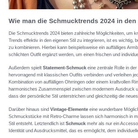
Wie man die Schmucktrends 2024 in den ei
Die Schmucktrends 2024 bieten zahlreiche Möglichkeiten, um k
Trends effektiv in den eigenen Stil zu integrieren, ist es wichtig
zu kombinieren. Hierbei kann beispielsweise ein auffälliges Arm
schlichten Outfit ergänzt werden, um einen frischen und individue
Außerdem spielt
Statement-Schmuck
eine zentrale Rolle in der
hervorragend mit klassischen Outfits verbinden und verleihen 
Kombination von auffälligen Ohrringen oder einem kraftvollen Rin
harmonisches Zusammenspiel zwischen modernem Ausdruck und tr
dass der persönliche Stil unterstrichen und gleichzeitig die n
Darüber hinaus sind
Vintage-Elemente
eine wunderbare Möglich
Schmuckstücke mit Retro-Charme lassen sich harmonisch in mode
Stil entsteht. Letztendlich ist
Schmuck
mehr als nur ein Accessoir
Identität und Ausdrucksmittel, das es ermöglicht, dem individuell