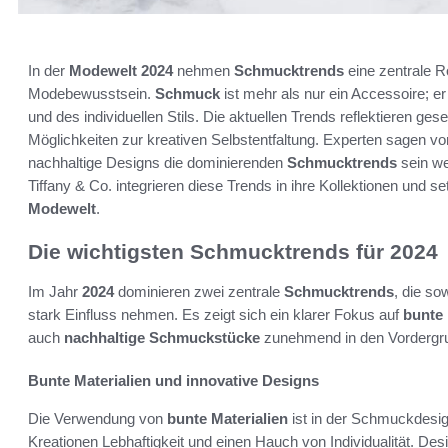
In der
Modewelt
2024
nehmen
Schmucktrends
eine zentrale Ro
Modebewusstsein.
Schmuck
ist mehr als nur ein Accessoire; er
und des individuellen Stils. Die aktuellen Trends reflektieren ge
Möglichkeiten zur kreativen Selbstentfaltung. Experten sagen v
nachhaltige Designs die dominierenden
Schmucktrends
sein w
Tiffany & Co. integrieren diese Trends in ihre Kollektionen und 
Modewelt
.
Die wichtigsten Schmucktrends für 2024
Im Jahr
2024
dominieren zwei zentrale
Schmucktrends
, die so
stark Einfluss nehmen. Es zeigt sich ein klarer Fokus auf
bunte 
auch
nachhaltige Schmuckstücke
zunehmend in den Vordergru
Bunte Materialien und innovative Designs
Die Verwendung von
bunte Materialien
ist in der Schmuckdesign
Kreationen Lebhaftigkeit und einen Hauch von Individualität. Des