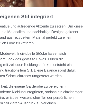
genen Stil integriert
reative und aufregende Akzente zu setzen. Um diese
, bunte Materialien und nachhaltige Designs gekonnt
band aus recyceltem Material perfekt zu einem
llen Look zu kreieren.
 Modewelt. Individuelle Stücke lassen sich
jedem Look das gewisse Etwas. Durch die
g mit zeitlosen Kleidungsstücken entsteht ein
aditionellem Stil. Diese Balance sorgt dafür,
euesten Schmucktrends umgesetzt werden.
keit, die eigene Garderobe zu bereichern.
rne Kleidung integrieren, sodass ein einzigartiger
e; er ist ein wesentlicher Teil der persönlichen
en Stil klaren Ausdruck zu verleihen.