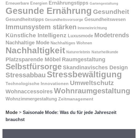
Ernährungstipps
Erneuerbare Energien
Gartengestaltung
Gesunde Ernährung
Gesundheit
Gesundheitstipps
Gesundheitswesen
Gesundheitsvorsorge
Immunsystem stärken
Inneneinrichtung
Modetrends
Künstliche Intelligenz
Luxusmode
Nachhaltige Mode
Nachhaltiges Wohnen
Nachhaltigkeit
Naturerlebnis
Naturheilkunde
Platzsparende Möbel
Raumgestaltung
Selbstfürsorge
Skandinavisches Design
Stressbewältigung
Stressabbau
Umweltschutz
Technologische Innovationen
Wohnraumgestaltung
Wohnaccessoires
Wohnzimmergestaltung
Zeitmanagement
Mode
>
Saisonale Mode: Was du für jede Jahreszeit
brauchst