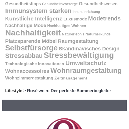
Gesundheitstipps
Gesundheitswesen
Gesundheitsvorsorge
Immunsystem stärken
Inneneinrichtung
Modetrends
Künstliche Intelligenz
Luxusmode
Nachhaltige Mode
Nachhaltiges Wohnen
Nachhaltigkeit
Naturerlebnis
Naturheilkunde
Platzsparende Möbel
Raumgestaltung
Selbstfürsorge
Skandinavisches Design
Stressbewältigung
Stressabbau
Umweltschutz
Technologische Innovationen
Wohnraumgestaltung
Wohnaccessoires
Wohnzimmergestaltung
Zeitmanagement
Lifestyle
>
Rosé wein: Der perfekte Sommerbegleiter