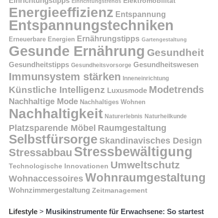
Einrichtungstipps
Elektromobilität
Einrichtungstrends
Energieeffizienz
Entspannung
Entspannungstechniken
Ernährungstipps
Erneuerbare Energien
Gartengestaltung
Gesunde Ernährung
Gesundheit
Gesundheitstipps
Gesundheitswesen
Gesundheitsvorsorge
Immunsystem stärken
Inneneinrichtung
Modetrends
Künstliche Intelligenz
Luxusmode
Nachhaltige Mode
Nachhaltiges Wohnen
Nachhaltigkeit
Naturerlebnis
Naturheilkunde
Platzsparende Möbel
Raumgestaltung
Selbstfürsorge
Skandinavisches Design
Stressbewältigung
Stressabbau
Umweltschutz
Technologische Innovationen
Wohnraumgestaltung
Wohnaccessoires
Wohnzimmergestaltung
Zeitmanagement
Lifestyle
>
Musikinstrumente für Erwachsene: So startest