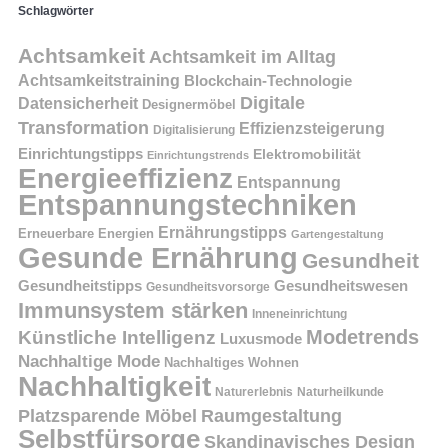
Schlagwörter
Achtsamkeit
Achtsamkeit im Alltag
Achtsamkeitstraining
Blockchain-Technologie
Digitale
Datensicherheit
Designermöbel
Transformation
Effizienzsteigerung
Digitalisierung
Einrichtungstipps
Elektromobilität
Einrichtungstrends
Energieeffizienz
Entspannung
Entspannungstechniken
Ernährungstipps
Erneuerbare Energien
Gartengestaltung
Gesunde Ernährung
Gesundheit
Gesundheitstipps
Gesundheitswesen
Gesundheitsvorsorge
Immunsystem stärken
Inneneinrichtung
Modetrends
Künstliche Intelligenz
Luxusmode
Nachhaltige Mode
Nachhaltiges Wohnen
Nachhaltigkeit
Naturerlebnis
Naturheilkunde
Platzsparende Möbel
Raumgestaltung
Selbstfürsorge
Skandinavisches Design