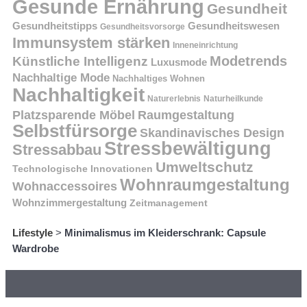
Gesunde Ernährung
Gesundheit
Gesundheitstipps
Gesundheitswesen
Gesundheitsvorsorge
Immunsystem stärken
Inneneinrichtung
Modetrends
Künstliche Intelligenz
Luxusmode
Nachhaltige Mode
Nachhaltiges Wohnen
Nachhaltigkeit
Naturerlebnis
Naturheilkunde
Platzsparende Möbel
Raumgestaltung
Selbstfürsorge
Skandinavisches Design
Stressbewältigung
Stressabbau
Umweltschutz
Technologische Innovationen
Wohnraumgestaltung
Wohnaccessoires
Wohnzimmergestaltung
Zeitmanagement
Lifestyle
>
Minimalismus im Kleiderschrank: Capsule
Wardrobe