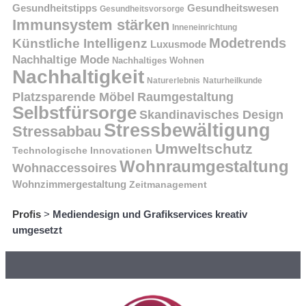
Gesundheitstipps
Gesundheitswesen
Gesundheitsvorsorge
Immunsystem stärken
Inneneinrichtung
Modetrends
Künstliche Intelligenz
Luxusmode
Nachhaltige Mode
Nachhaltiges Wohnen
Nachhaltigkeit
Naturerlebnis
Naturheilkunde
Platzsparende Möbel
Raumgestaltung
Selbstfürsorge
Skandinavisches Design
Stressbewältigung
Stressabbau
Umweltschutz
Technologische Innovationen
Wohnraumgestaltung
Wohnaccessoires
Wohnzimmergestaltung
Zeitmanagement
Profis
>
Mediendesign und Grafikservices kreativ
umgesetzt