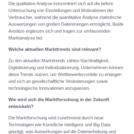
Die qualitative Analyse konzentriert sich auf die tiefere
Untersuchung von Einstellungen und Motivationen der
Verbraucher, während die quantitative Analyse statistische
Auswertungen von großen Datenmengen ermöglicht. Beide
Ansätze ergänzen sich und tragen zur umfassenden
Marktanalyse bei.
Welche aktuellen Markttrends sind relevant?
Zu den aktuellen Markttrends zählen Nachhaltigkeit,
Digitalisierung und Individualisierung. Unternehmen können
diese Trends nutzen, um Wettbewerbsvorteile zu erlangen
und sich an gesellschaftliche Veränderungen sowie
technologische Innovationen anzupassen.
Wie wird sich die Marktforschung in der Zukunft
entwickeln?
Die Marktforschung wird zunehmend durch neue
Technologien wie Künstliche Intelligenz und Big Data
geprägt, was Auswirkungen auf die Datenerhebung und