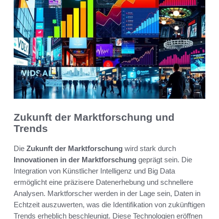
Zukunft der Marktforschung und
Trends
Die
Zukunft der Marktforschung
wird stark durch
Innovationen in der Marktforschung
geprägt sein. Die
Integration von Künstlicher Intelligenz und Big Data
ermöglicht eine präzisere Datenerhebung und schnellere
Analysen. Marktforscher werden in der Lage sein, Daten in
Echtzeit auszuwerten, was die Identifikation von zukünftigen
Trends erheblich beschleunigt. Diese Technologien eröffnen