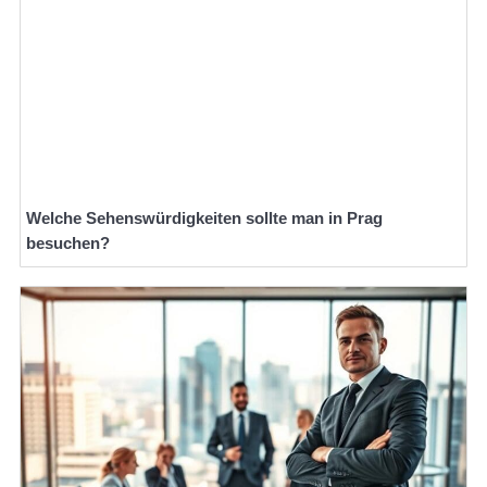
Welche Sehenswürdigkeiten sollte man in Prag
besuchen?