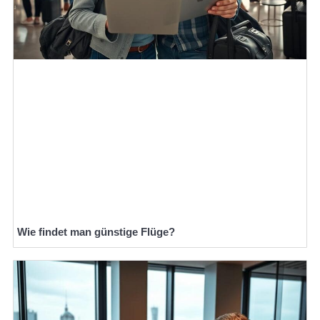
Wie findet man günstige Flüge?