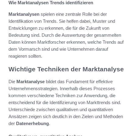
Wie Marktanalysen Trends identifizieren
Marktanalysen
spielen eine zentrale Rolle bei der
Identifikation von Trends. Sie helfen dabei, Muster und
Entwicklungen zu erkennen, die für die Zukunft von
Bedeutung sind. Durch die Auswertung der gesammelten
Daten können Marktforscher erkennen, welche Trends auf
dem Vormarsch sind und wie Unternehmen darauf
reagieren sollten.
Wichtige Techniken der Marktanalyse
Die
Marktanalyse
bildet das Fundament für effektive
Unternehmensstrategien. Innerhalb dieses Prozesses
kommen verschiedene Techniken zur Anwendung, die
entscheidend für die Identifizierung von Markttrends sind.
Unterschiede zwischen qualitativen und quantitativen
Ansätzen zeigen sich deutlich in den Zielen und Methoden
der
Datenerhebung
.