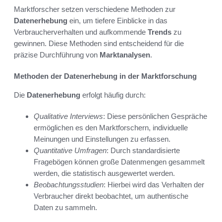
Marktforscher setzen verschiedene Methoden zur
Datenerhebung
ein, um tiefere Einblicke in das
Verbraucherverhalten und aufkommende
Trends
zu
gewinnen. Diese Methoden sind entscheidend für die
präzise Durchführung von
Marktanalysen
.
Methoden der Datenerhebung in der Marktforschung
Die
Datenerhebung
erfolgt häufig durch:
Qualitative Interviews
: Diese persönlichen Gespräche
ermöglichen es den Marktforschern, individuelle
Meinungen und Einstellungen zu erfassen.
Quantitative Umfragen
: Durch standardisierte
Fragebögen können große Datenmengen gesammelt
werden, die statistisch ausgewertet werden.
Beobachtungsstudien
: Hierbei wird das Verhalten der
Verbraucher direkt beobachtet, um authentische
Daten zu sammeln.