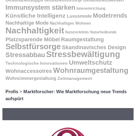
Gesundheitswesen
Gesundheitsvorsorge
Immunsystem stärken
Inneneinrichtung
Modetrends
Künstliche Intelligenz
Luxusmode
Nachhaltige Mode
Nachhaltiges Wohnen
Nachhaltigkeit
Naturerlebnis
Naturheilkunde
Platzsparende Möbel
Raumgestaltung
Selbstfürsorge
Skandinavisches Design
Stressbewältigung
Stressabbau
Umweltschutz
Technologische Innovationen
Wohnraumgestaltung
Wohnaccessoires
Wohnzimmergestaltung
Zeitmanagement
Profis
>
Marktforscher: Wie Marktforschung neue Trends
aufspürt