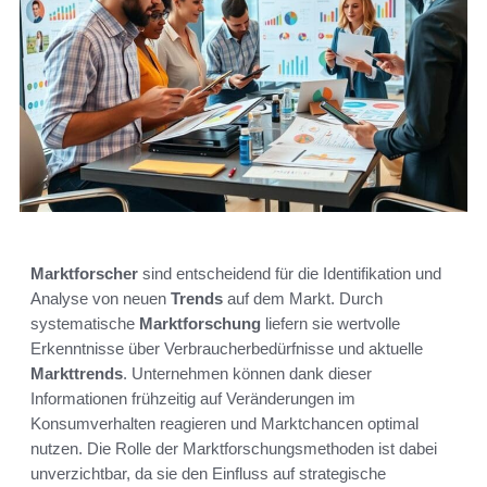
Marktforscher
sind entscheidend für die Identifikation und
Analyse von neuen
Trends
auf dem Markt. Durch
systematische
Marktforschung
liefern sie wertvolle
Erkenntnisse über Verbraucherbedürfnisse und aktuelle
Markttrends
. Unternehmen können dank dieser
Informationen frühzeitig auf Veränderungen im
Konsumverhalten reagieren und Marktchancen optimal
nutzen. Die Rolle der Marktforschungsmethoden ist dabei
unverzichtbar, da sie den Einfluss auf strategische