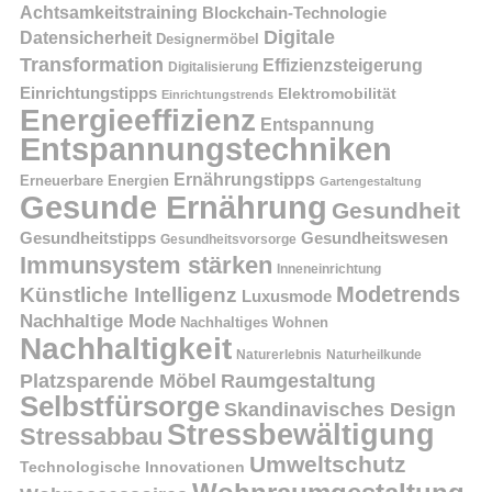
Achtsamkeitstraining
Blockchain-Technologie
Digitale
Datensicherheit
Designermöbel
Transformation
Effizienzsteigerung
Digitalisierung
Einrichtungstipps
Elektromobilität
Einrichtungstrends
Energieeffizienz
Entspannung
Entspannungstechniken
Ernährungstipps
Erneuerbare Energien
Gartengestaltung
Gesunde Ernährung
Gesundheit
Gesundheitstipps
Gesundheitswesen
Gesundheitsvorsorge
Immunsystem stärken
Inneneinrichtung
Modetrends
Künstliche Intelligenz
Luxusmode
Nachhaltige Mode
Nachhaltiges Wohnen
Nachhaltigkeit
Naturerlebnis
Naturheilkunde
Platzsparende Möbel
Raumgestaltung
Selbstfürsorge
Skandinavisches Design
Stressbewältigung
Stressabbau
Umweltschutz
Technologische Innovationen