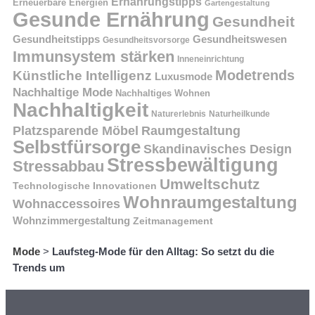
Ernährungstipps
Erneuerbare Energien
Gartengestaltung
Gesunde Ernährung
Gesundheit
Gesundheitstipps
Gesundheitswesen
Gesundheitsvorsorge
Immunsystem stärken
Inneneinrichtung
Modetrends
Künstliche Intelligenz
Luxusmode
Nachhaltige Mode
Nachhaltiges Wohnen
Nachhaltigkeit
Naturerlebnis
Naturheilkunde
Platzsparende Möbel
Raumgestaltung
Selbstfürsorge
Skandinavisches Design
Stressbewältigung
Stressabbau
Umweltschutz
Technologische Innovationen
Wohnraumgestaltung
Wohnaccessoires
Wohnzimmergestaltung
Zeitmanagement
Mode
>
Laufsteg-Mode für den Alltag: So setzt du die
Trends um