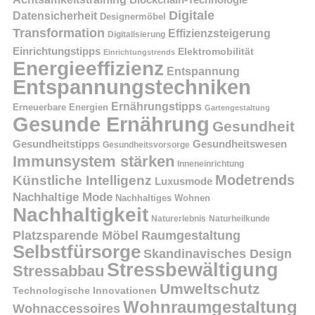
Digitale
Datensicherheit
Designermöbel
Transformation
Effizienzsteigerung
Digitalisierung
Einrichtungstipps
Elektromobilität
Einrichtungstrends
Energieeffizienz
Entspannung
Entspannungstechniken
Ernährungstipps
Erneuerbare Energien
Gartengestaltung
Gesunde Ernährung
Gesundheit
Gesundheitstipps
Gesundheitswesen
Gesundheitsvorsorge
Immunsystem stärken
Inneneinrichtung
Modetrends
Künstliche Intelligenz
Luxusmode
Nachhaltige Mode
Nachhaltiges Wohnen
Nachhaltigkeit
Naturerlebnis
Naturheilkunde
Platzsparende Möbel
Raumgestaltung
Selbstfürsorge
Skandinavisches Design
Stressbewältigung
Stressabbau
Umweltschutz
Technologische Innovationen
Wohnraumgestaltung
Wohnaccessoires