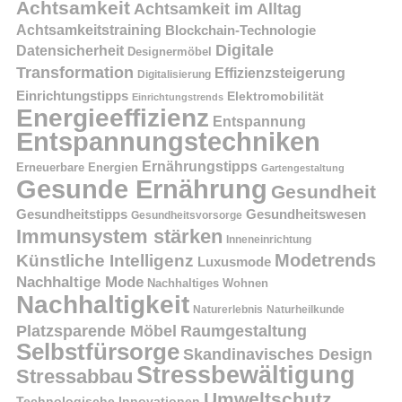
Achtsamkeit
Achtsamkeit im Alltag
Achtsamkeitstraining
Blockchain-Technologie
Digitale
Datensicherheit
Designermöbel
Transformation
Effizienzsteigerung
Digitalisierung
Einrichtungstipps
Elektromobilität
Einrichtungstrends
Energieeffizienz
Entspannung
Entspannungstechniken
Ernährungstipps
Erneuerbare Energien
Gartengestaltung
Gesunde Ernährung
Gesundheit
Gesundheitstipps
Gesundheitswesen
Gesundheitsvorsorge
Immunsystem stärken
Inneneinrichtung
Modetrends
Künstliche Intelligenz
Luxusmode
Nachhaltige Mode
Nachhaltiges Wohnen
Nachhaltigkeit
Naturerlebnis
Naturheilkunde
Platzsparende Möbel
Raumgestaltung
Selbstfürsorge
Skandinavisches Design
Stressbewältigung
Stressabbau
Umweltschutz
Technologische Innovationen