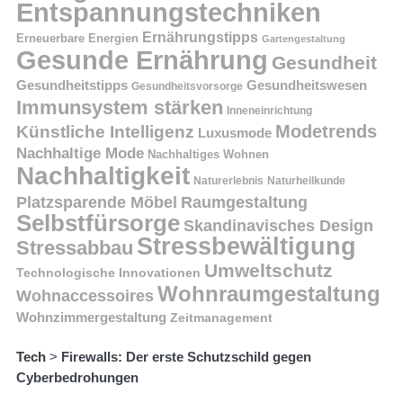
Entspannungstechniken
Ernährungstipps
Erneuerbare Energien
Gartengestaltung
Gesunde Ernährung
Gesundheit
Gesundheitstipps
Gesundheitswesen
Gesundheitsvorsorge
Immunsystem stärken
Inneneinrichtung
Modetrends
Künstliche Intelligenz
Luxusmode
Nachhaltige Mode
Nachhaltiges Wohnen
Nachhaltigkeit
Naturerlebnis
Naturheilkunde
Platzsparende Möbel
Raumgestaltung
Selbstfürsorge
Skandinavisches Design
Stressbewältigung
Stressabbau
Umweltschutz
Technologische Innovationen
Wohnraumgestaltung
Wohnaccessoires
Wohnzimmergestaltung
Zeitmanagement
Tech
>
Firewalls: Der erste Schutzschild gegen
Cyberbedrohungen